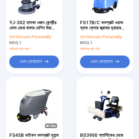
YJ-302 হালকা ওজন কেন্দ্রীয়
FS17B/C কমপ্যাক্ট ওয়াক
ফোম মেঝে বাফার মেশিন উচ্চ
ব্যাক ফ্লোর স্ক্রাবার ড্রায়ার
ক্ষমতা সম্পন্ন সমস্ত তামা মোটর
বাণিজ্যিক স্থানের দৈনিক
মূল্য:
Discuss Personally
মূল্য:
Discuss Personally
সঙ্গে
পরিষ্কারের জন্য
MOQ:
1
MOQ:
1
সর্বশেষ দাম পান
সর্বশেষ দাম পান
এখন যোগাযোগ
এখন যোগাযোগ
বাড়ি
পণ্য
আমাদের সম্বন্ধে
FS45B ডাইকন কমপ্যাক্ট হ্যান্ড
BS3900 প্লাস্টিকের মেঝে