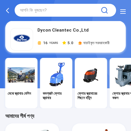
Dycon Cleantec Co.,Ltd
16
5.0
যাচাইকৃত সরবরাহকারী
YEARS
মেঝে স্ক্রাবার মেশিন
কমপ্যাক্ট ফ্লোর
ফ্লোর স্ক্রাবারের
ফ্লোর স্ক্রাবার 
স্ক্রাবার
পিছনে হাঁটুন
করুন
আমাদের শীর্ষ পণ্য