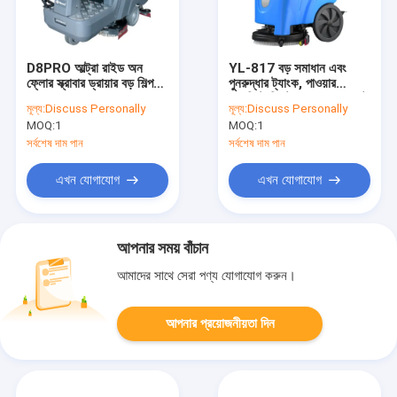
D8PRO আল্ট্রা রাইড অন
YL-817 বড় সমাধান এবং
ফ্লোর স্ক্রাবার ড্রায়ার বড় শিল্প
পুনরুদ্ধার ট্যাংক, পাওয়ার
এলাকায় কাজ করার জন্য।
অ্যাসিস্ট সিস্টেমের সাথে কম্প্যাক্ট
মূল্য:
Discuss Personally
মূল্য:
Discuss Personally
ফ্লোর স্ক্রাবারগুলির পিছনে হাঁটা
MOQ:
1
MOQ:
1
সর্বশেষ দাম পান
সর্বশেষ দাম পান
এখন যোগাযোগ
এখন যোগাযোগ
আপনার সময় বাঁচান
আমাদের সাথে সেরা পণ্য যোগাযোগ করুন।
আপনার প্রয়োজনীয়তা দিন