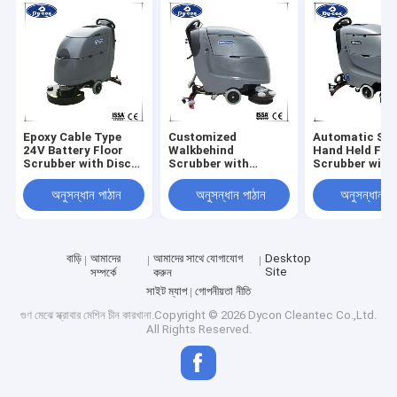
Epoxy Cable Type
Customized
Automatic Sma
24V Battery Floor
Walkbehind
Hand Held Flo
Scrubber with Disc
Scrubber with
Scrubber with
Type+Drum Type
Medium Hardness
Control and 2
Brush for Efficient
Brush and Disc
Battery for Til
অনুসন্ধান পাঠান
অনুসন্ধান পাঠান
অনুসন্ধান পা
Tile Floor Cleaning
Type+Drum Type for
Cleaning
Efficient Hard Floor
Cleaning
বাড়ি
আমাদের
আমাদের সাথে যোগাযোগ
Desktop
Site
সম্পর্কে
করুন
সাইট ম্যাপ
গোপনীয়তা নীতি
গুণ
মেঝে স্ক্রাবার মেশিন
চীন কারখানা.Copyright © 2026 Dycon Cleantec Co.,Ltd.
All Rights Reserved.