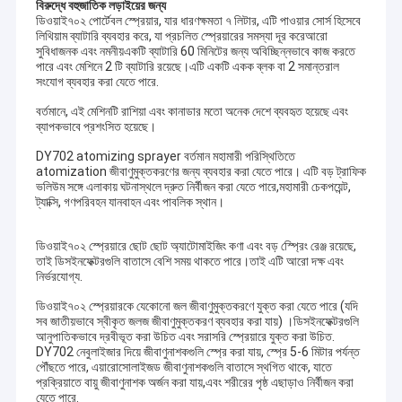
বিরুদ্ধে বহুজাতিক লড়াইয়ের জন্য
ডিওয়াই৭০২ পোর্টেবল স্প্রেয়ার, যার ধারণক্ষমতা ৭ লিটার, এটি পাওয়ার সোর্স হিসেবে
লিথিয়াম ব্যাটারি ব্যবহার করে, যা প্রচলিত স্প্রেয়ারের সমস্যা দূর করেআরো
সুবিধাজনক এবং নমনীয়একটি ব্যাটারি 60 মিনিটের জন্য অবিচ্ছিন্নভাবে কাজ করতে
পারে এবং মেশিনে 2 টি ব্যাটারি রয়েছে।এটি একটি একক ব্লক বা 2 সমান্তরাল
সংযোগ ব্যবহার করা যেতে পারে.
বর্তমানে, এই মেশিনটি রাশিয়া এবং কানাডার মতো অনেক দেশে ব্যবহৃত হয়েছে এবং
ব্যাপকভাবে প্রশংসিত হয়েছে।
DY702 atomizing sprayer বর্তমান মহামারী পরিস্থিতিতে
atomization জীবাণুমুক্তকরণের জন্য ব্যবহার করা যেতে পারে। এটি বড় ট্রাফিক
ভলিউম সঙ্গে এলাকায় ঘটনাস্থলে দ্রুত নির্বীজন করা যেতে পারে,মহামারী চেকপয়েন্ট,
ট্যাক্সি, গণপরিবহন যানবাহন এবং পাবলিক স্থান।
ডিওয়াই৭০২ স্প্রেয়ারে ছোট ছোট অ্যাটোমাইজিং কণা এবং বড় স্প্রেিং রেঞ্জ রয়েছে,
তাই ডিসইনফেক্টরগুলি বাতাসে বেশি সময় থাকতে পারে।তাই এটি আরো দক্ষ এবং
নির্ভরযোগ্য.
ডিওয়াই৭০২ স্প্রেয়ারকে যেকোনো জল জীবাণুমুক্তকরণে যুক্ত করা যেতে পারে (যদি
সব জাতীয়ভাবে স্বীকৃত জলজ জীবাণুমুক্তকরণ ব্যবহার করা যায়) ।ডিসইনফেক্টরগুলি
আনুপাতিকভাবে দ্রবীভূত করা উচিত এবং সরাসরি স্প্রেয়ারে যুক্ত করা উচিত.
DY702 নেবুলাইজার দিয়ে জীবাণুনাশকগুলি স্প্রে করা যায়, স্প্রে 5-6 মিটার পর্যন্ত
পৌঁছতে পারে, এয়ারোসোলাইজড জীবাণুনাশকগুলি বাতাসে স্থগিত থাকে, যাতে
প্রক্রিয়াতে বায়ু জীবাণুনাশক অর্জন করা যায়,এবং শরীরের পৃষ্ঠ এছাড়াও নির্বীজন করা
যেতে পারে.