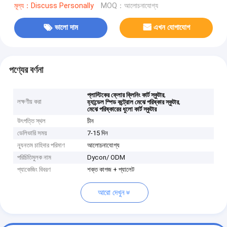
মূল্য：Discuss Personally
MOQ：আলোচনাযোগ্য
ভালো দাম
এখন যোগাযোগ
পণ্যের বর্ণনা
,
প্লাস্টিকের ফ্লোর ক্লিনিং কার্ট স্কুটার
লক্ষণীয় করা
,
হ্যান্ডেল স্পিড কন্ট্রোল মেঝে পরিষ্কার স্কুটার
মেঝে পরিষ্কারের ধুলো কার্ট স্কুটার
উৎপত্তি স্থল
চীন
ডেলিভারি সময়
7-15 দিন
ন্যূনতম চাহিদার পরিমাণ
আলোচনাযোগ্য
পরিচিতিমুলক নাম
Dycon/ ODM
প্যাকেজিং বিবরণ
শক্ত কাগজ + প্যালেট
আরো দেখুন