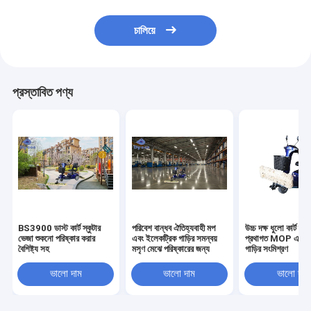
চালিয়ে
প্রস্তাবিত পণ্য
BS3900 ডাস্ট কার্ট স্কুটার
পরিবেশ বান্ধব ঐতিহ্যবাহী মপ
উচ্চ দক্ষ ধুলো কার্ট স্কু
ভেজা শুকনো পরিষ্কার করার
এবং ইলেকট্রিক গাড়ির সমন্বয়
প্রথাগত MOP এবং বৈ
বৈশিষ্ট্য সহ
মসৃণ মেঝে পরিষ্কারের জন্য
গাড়ির সংমিশ্রণ
ভালো দাম
ভালো দাম
ভালো দাম