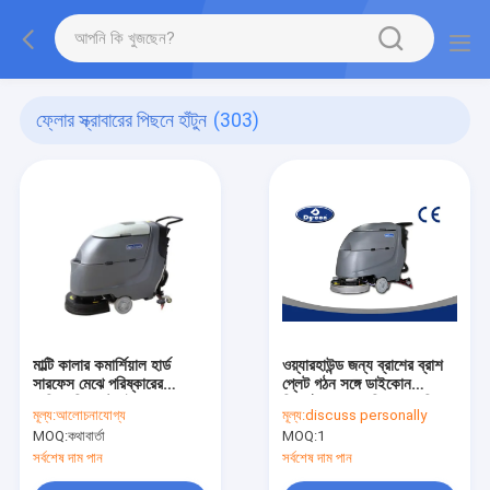
ফ্লোর স্ক্রাবারের পিছনে হাঁটুন
(303)
মাল্টি কালার কমার্শিয়াল হার্ড
ওয়্যারহাউন্ড জন্য ব্রাশের ব্রাশ
সারফেস মেঝে পরিষ্কারের
প্লেট গঠন সঙ্গে ডাইকোন
মেশিনগুলি কাস্টমাইজড আকার
শিল্পকৌশল তল পরিষ্কার মেশিন
মূল্য:
আলোচনাযোগ্য
মূল্য:
discuss personally
MOQ:
কথাবার্তা
MOQ:
1
সর্বশেষ দাম পান
সর্বশেষ দাম পান