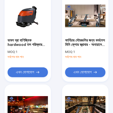
ডাবল ব্রা বাণিজ্যিক
ফার্নিচার স্টোরগুলির জন্য কর্ডলেস
hardwood তল পরিষ্কার
মিনি ফ্লোর স্ক্রাবার - অনায়াসে
মেশিন Anticollision চাকা
24 কেজি পরিষ্কার
MOQ:
1
MOQ:
1
সঙ্গে
সর্বশেষ দাম পান
সর্বশেষ দাম পান
এখন যোগাযোগ
এখন যোগাযোগ
বাড়ি
পণ্য
আমাদের সম্বন্ধে