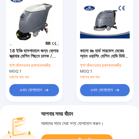
18 ইঞ্চি হাসপাতালে জন্য ফ্লোর
কালো রঙ হার্ড সারফেস মেঝের
স্ক্রাবার মেশিন পিছনে চালক /
স্নান ওয়াশিং মেশিন হেভি ডিউটি ​​
রেস্টুরেন্ট স্থায়িত্ব
পিছনে হাঁটা
মূল্য:
discuss personally
মূল্য:
discuss personally
MOQ:
1
MOQ:
1
সর্বশেষ দাম পান
সর্বশেষ দাম পান
এখন যোগাযোগ
এখন যোগাযোগ
আপনার সময় বাঁচান
আমাদের সাথে সেরা পণ্য যোগাযোগ করুন।