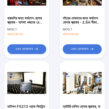
কারখানা পরিদর্শন
গুণমান নিয়ন্ত্রণ
বারগুলির জন্য কর্ডলেস ফ্লোর
বইয়ের দোকানের জন্য কর্ডলেস
স্ক্রাবার - হালকা ওজনের ২৪
ফ্লোর স্ক্রাবার - 2.5H নীরব
আমাদের সাথে যোগাযোগ
কেজি এবং শান্ত ক্লিনিং
রানটাইম & স্ট্রিপ-মুক্ত মেঝে
MOQ:
1
MOQ:
1
সর্বশেষ দাম পান
সর্বশেষ দাম পান
খবর
এখন যোগাযোগ
এখন যোগাযোগ
মেঝে স্ক্রাবার মেশিন
কমপ্যাক্ট ফ্লোর স্ক্রাবার
ফ্লোর স্ক্রাবারের পিছনে হাঁটুন
ফ্লোর স্ক্রাবার ব্যবহার করুন
মেঝে স্ক্রাবার আনুষাঙ্গিক
ডাইকন FS213 ওয়াক বিহাইন্ড
ব্যাটারি চালিত ফ্লোর স্ক্রাবার, যা