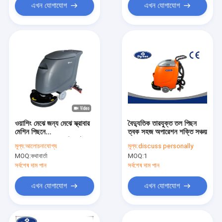
এখন যোগাযোগ
এখন যোগাযোগ
ওয়াশিং মেঝে জন্য মেঝে স্ক্রাবার
বৈদ্যুতিক তারযুক্ত তল পিছন
মেশিন পিছনে
ত্বক সহজ অপারেশন শক্তি সঞ্চয়
Rechargeable শিল্পকৌশল
মূল্য:
আলোচনাযোগ্য
মূল্য:
discuss personally
ওয়াক
MOQ:
কথাবার্তা
MOQ:
1
সর্বশেষ দাম পান
সর্বশেষ দাম পান
এখন যোগাযোগ
এখন যোগাযোগ