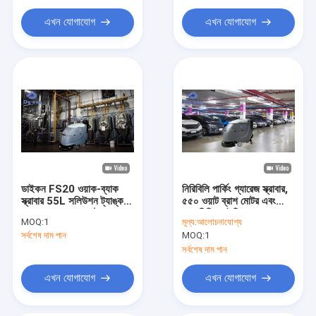
এখন যোগাযোগ
এখন যোগাযোগ
ডাইকন FS20 ওয়াক-ব্যাক
নিরিবিলি পার্কিং গ্যারেজ স্ক্রাবার,
স্ক্রাবার 55L সলিউশন ট্যাঙ্ক
৫৫০ ওয়াট ব্রাশ মোটর এবং
এবং 60L পুনরুদ্ধার ট্যাঙ্ক সহ
৮০০মিমি স্কুইজি প্রস্থের
MOQ:
1
মূল্য:
আলোচনাযোগ্য
মাধ্যমে টায়ারের চিহ্ন এবং তেলের
সর্বশেষ দাম পান
MOQ:
1
দাগ মুছে দেয়
সর্বশেষ দাম পান
এখন যোগাযোগ
এখন যোগাযোগ