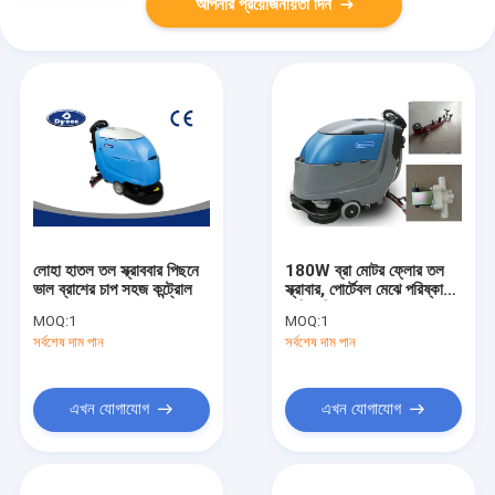
আপনার প্রয়োজনীয়তা দিন
লোহা হাতল তল স্ক্রাববার পিছনে
180W ব্রা মোটর ফ্লোর তল
ভাল ব্রাশের চাপ সহজ কন্ট্রোল
স্ক্রাবার, পোর্টেবল মেঝে পরিষ্কারের
মেশিন পিছনে
MOQ:
1
MOQ:
1
সর্বশেষ দাম পান
সর্বশেষ দাম পান
এখন যোগাযোগ
এখন যোগাযোগ