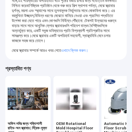
সঙ্গে,এই পরিষ্কারের অপরিহার্যতা খাঁটি পৃষ্ঠের বজায় রাখার জন্য সর্বোত্তম কর্মক্ষমতা
নিশ্চিত করেবাণিজ্যিক প্রতিষ্ঠান থেকে শুরু করে শিল্প স্থাপনা পর্যন্ত, মেঝে স্ক্রাবার
দুর্গন্ধ, ময়লা এবং স্প্ল্যাশের সাথে তুলনামূলক নির্ভুলতার সাথে মোকাবিলা করে। এর
বহুমুখিতা উজ্জ্বল,বিভিন্ন ধরণের মেঝেতে মানিয়ে নেওয়া এবং প্রচলিত পদ্ধতিতে
উপেক্ষা করা যেতে পারে এমন কোণগুলি নির্বিঘ্নে পৌঁছানো. টেকসই উন্নয়নের গুরুত্ব
বাড়ার সাথে সাথে আধুনিক ফ্লোর স্ক্রাবারগুলি পরিবেশ বান্ধব বৈশিষ্ট্যগুলিকে
অন্তর্ভুক্ত করে, একটি সবুজ ভবিষ্যতের প্রতি বিশ্বব্যাপী প্রতিশ্রুতির সাথে
সামঞ্জস্য করে।মেঝে স্ক্রাবার একটি অপরিহার্য সহযোগী, স্বাস্থ্যবিধি মেনে চলার
কাজকে সহজ করে তোলে।
মেঝে স্ক্রাবার সম্পর্কে আরও খবর পেতে
এখানে ক্লিক করুন।
প্রস্তাবিত পণ্য
অফিস লবির জন্য শক্তিশালী
OEM Rotational
Automatic Ha
রাইড-অন স্ক্রাবার | স্ট্রিক-মুক্ত
Mold Hospital Floor
Floor Scrubbe