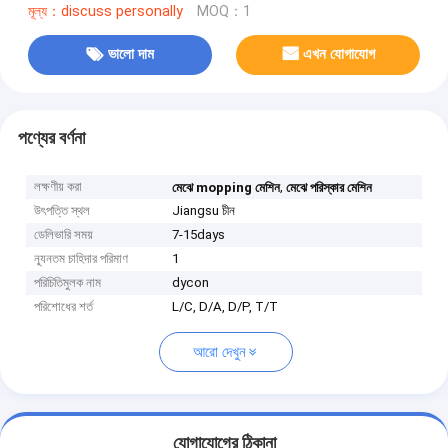
মূল্য：discuss personally
MOQ：1
ভালো দাম
এখন যোগাযোগ
পণ্যের বর্ণনা
লক্ষণীয় করা
,
মেঝে mopping মেশিন
মেঝে পরিস্কার মেশিন
উৎপত্তি স্থল
Jiangsu চীন
ডেলিভারি সময়
7-15days
ন্যূনতম চাহিদার পরিমাণ
1
পরিচিতিমুলক নাম
dycon
পরিশোধের শর্ত
L/C, D/A, D/P, T/T
আরো দেখুন
যোগাযোগের ঠিকানা