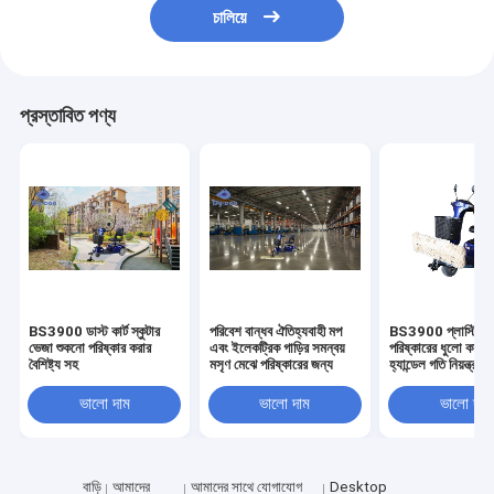
চালিয়ে
প্রস্তাবিত পণ্য
BS3900 ডাস্ট কার্ট স্কুটার
পরিবেশ বান্ধব ঐতিহ্যবাহী মপ
BS3900 প্লাস্টিকের
ভেজা শুকনো পরিষ্কার করার
এবং ইলেকট্রিক গাড়ির সমন্বয়
পরিষ্কারের ধুলো কার্ট স্
বৈশিষ্ট্য সহ
মসৃণ মেঝে পরিষ্কারের জন্য
হ্যান্ডেল গতি নিয়ন্ত্রণ
ভালো দাম
ভালো দাম
ভালো দাম
বাড়ি
আমাদের
আমাদের সাথে যোগাযোগ
Desktop