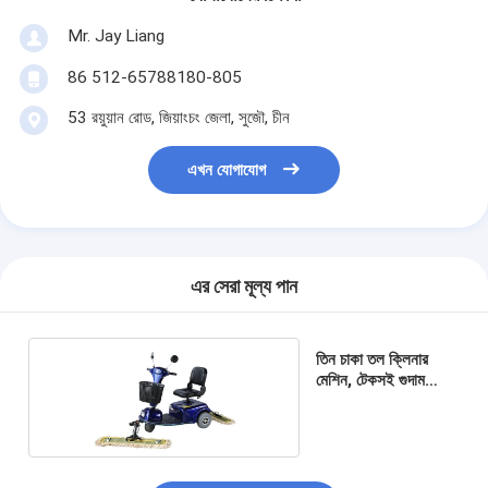
Mr. Jay Liang
86 512-65788180-805
53 রয়ুয়ান রোড, জিয়াংচং জেলা, সুজৌ, চীন
এখন যোগাযোগ
এর সেরা মূল্য পান
তিন চাকা তল ক্লিনার
মেশিন, টেকসই গুদাম
পরিষ্কারের সরঞ্জাম