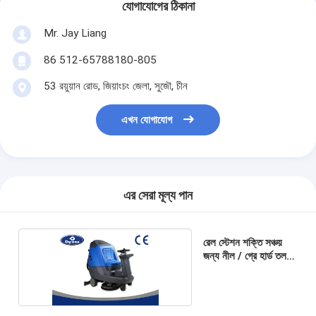
যোগাযোগের ঠিকানা
Mr. Jay Liang
86 512-65788180-805
53 রয়ুয়ান রোড, জিয়াংচং জেলা, সুজৌ, চীন
এখন যোগাযোগ
এর সেরা মূল্য পান
রেল স্টেশন শক্তি সঞ্চয়
জন্য নীল / গ্রে হার্ড তল
ক্লিনার মেশিন