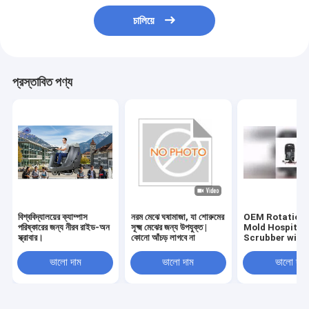
চালিয়ে
প্রস্তাবিত পণ্য
বিশ্ববিদ্যালয়ের ক্যাম্পাস
নরম মেঝে ঘষামাজা, যা শোরুমের
OEM Rotationa
পরিষ্কারের জন্য নীরব রাইড-অন
সূক্ষ্ম মেঝের জন্য উপযুক্ত |
Mold Hospital 
স্ক্রাবার।
কোনো আঁচড় লাগবে না
Scrubber with
Rubber Blade 
Certification
ভালো দাম
ভালো দাম
ভালো দাম