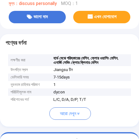
মূল্য：discuss personally
MOQ：1
ভালো দাম
এখন যোগাযোগ
পণ্যের বর্ণনা
,
,
হার্ড মেঝে পরিষ্কারের মেশিন
ফ্লোর ওয়াশিং মেশিন
লক্ষণীয় করা
এনার্জি সেভিং ফ্লোর ক্লিনার মেশিন
উৎপত্তি স্থল
Jiangsu চীন
ডেলিভারি সময়
7-15days
ন্যূনতম চাহিদার পরিমাণ
1
পরিচিতিমুলক নাম
dycon
পরিশোধের শর্ত
L/C, D/A, D/P, T/T
আরো দেখুন