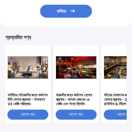
চালিয়ে
প্রস্তাবিত পণ্য
ফার্নিচার স্টোরগুলির জন্য কর্ডলেস
বারগুলির জন্য কর্ডলেস ফ্লোর
বইয়ের দোকানের জন্য 
মিনি ফ্লোর স্ক্রাবার - অনায়াসে
স্ক্রাবার - হালকা ওজনের ২৪
ফ্লোর স্ক্রাবার - 2.5
24 কেজি পরিষ্কার
কেজি এবং শান্ত ক্লিনিং
রানটাইম & স্ট্রিপ-মুক
ভালো দাম
ভালো দাম
ভালো দাম