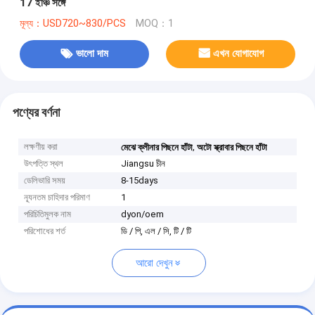
17 ইঞ্চি সঙ্গে
মূল্য：USD720~830/PCS
MOQ：1
ভালো দাম
এখন যোগাযোগ
পণ্যের বর্ণনা
লক্ষণীয় করা
,
মেঝে ক্লীনার পিছনে হাঁটা
অটো স্ক্রাবার পিছনে হাঁটা
উৎপত্তি স্থল
Jiangsu চীন
ডেলিভারি সময়
8-15days
ন্যূনতম চাহিদার পরিমাণ
1
পরিচিতিমুলক নাম
dyon/oem
পরিশোধের শর্ত
ডি / পি, এল / সি, টি / টি
আরো দেখুন