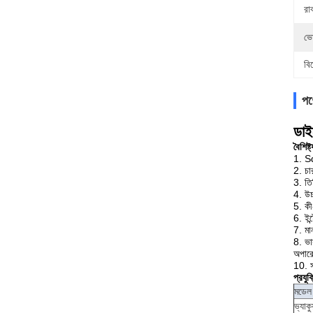
রা
ভো
বি
পণ্
ডাই
বৈশিষ্ট
1. S
2. চা
3. তি
4. উচ
5. কী
6. ইন্
7. মা
8. ভাস
অপারেশ
10. স
প্রযু
মডেল
ভ্যাকু