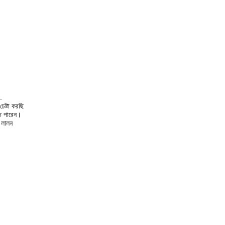
.
েষ্টা করছি
তে পারেন।
 লালন