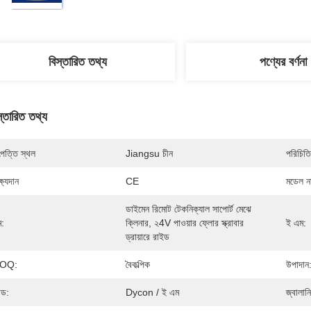
বিস্তারিত তথ্য
পণ্যের বর্ণনা
স্তারিত তথ্য
পত্তি স্থল
Jiangsu চীন
পরিচিতি
্ষ্যদান
CE
মডেল নম
ডাইমেন রিমোট টেকনিক্যাল সাপোর্ট মেঝে 
ম:
ক্লিনার, ২4V পাওয়ার ফ্লোর স্ক্রাবার 
ই এম:
ড্রায়ারে রাইড
OQ:
বৈকল্পিক
উপাদান
ান্ড:
Dycon / ই এম
জ্বালানি