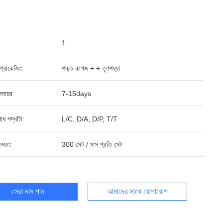
1
্ড প্যাকেজিং:
শক্ত কাগজ + + তৃণশয্যা
ময়ের:
7-15days
শোধ পদ্ধতি:
L/C, D/A, D/P, T/T
ষমতা:
300 সেট / মাস প্রতি সেট
সেরা দাম পান
আমাদের সাথে যোগাযোগ