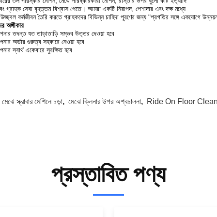
ারের তল পরিস্কার মেশিন, মেঝে পরিষ্কারকারী মেশিন, রাস্তার উপর ধুলো কার্ট ইত্যাদি
বং গ্রাহক সেবা বৃহত্তম বিশ্বাস পেতে। আমরা একটি নিরাপদ, পেশাদার এবং দক্ষ মধ্যে
উজ্জ্বল কর্মজীবন তৈরি করতে গ্রাহকদের বিভিন্ন চাহিদা পূরণের জন্য "প্রগতির সঙ্গে একযোগে উন্নয়
র অঙ্গীকার
নার তদন্ত যত তাড়াতাড়ি সম্ভব উত্তর দেওয়া হবে
নার অর্ডার গুরুত্ব সহকারে নেওয়া হবে
নার স্বার্থ একেবারে সুরক্ষিত হবে
:
মেঝে স্ক্রাবার মেশিনে চড়া
,
মেঝে ক্লিনার উপর অশ্বচালনা
,
Ride On Floor Clea
প্রস্তাবিত পণ্য