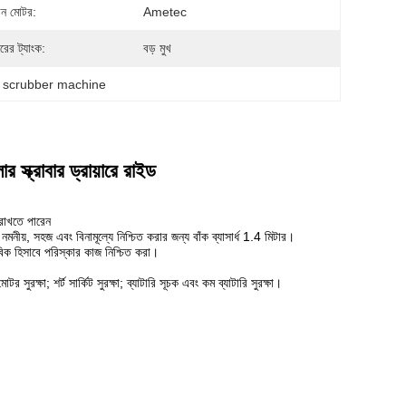
ান মোটর:
Ametec
ারের ট্যাংক:
বড় মুখ
or scrubber machine
স্ক্রাবার ড্রায়ারে রাইড
 রাখতে পারেন
মনীয়, সহজ এবং বিনামূল্যে নিশ্চিত করার জন্য বাঁক ব্যাসার্ধ 1.4 মিটার।
াবিক হিসাবে পরিস্কার কাজ নিশ্চিত করা।
মোটর সুরক্ষা; শর্ট সার্কিট সুরক্ষা; ব্যাটারি সূচক এবং কম ব্যাটারি সুরক্ষা।