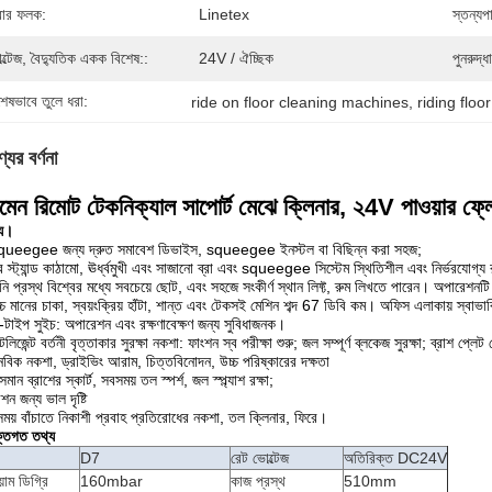
বার ফলক:
Linetex
স্তন্যপ
ল্টেজ, বৈদ্যুতিক একক বিশেষ::
24V / ঐচ্ছিক
পুনরুদ্ধ
শেষভাবে তুলে ধরা:
ride on floor cleaning machines
, 
riding flo
যের বর্ণনা
মেন রিমোট টেকনিক্যাল সাপোর্ট মেঝে ক্লিনার, ২4V পাওয়ার ফ্লোর 
্য।
queegee জন্য দ্রুত সমাবেশ ডিভাইস, squeegee ইনস্টল বা বিছিন্ন করা সহজ;
র স্ট্যান্ড কাঠামো, ঊর্ধ্বমুখী এবং সাজানো ব্রা এবং squeegee সিস্টেম স্থিতিশীল এবং নির্ভরযোগ্য
নি প্রস্থ বিশ্বের মধ্যে সবচেয়ে ছোট, এবং সহজে সংকীর্ণ স্থান লিফ্ট, রুম লিখতে পারেন। অপারেশনটি ন
্চ মানের চাকা, স্বয়ংক্রিয় হাঁটা, শান্ত এবং টেকসই মেশিন শব্দ 67 ডিবি কম। অফিস এলাকায় স্বাভ
-টাইপ সুইচ: অপারেশন এবং রক্ষণাবেক্ষণ জন্য সুবিধাজনক।
টেলিজেন্ট বর্তনী বৃত্তাকার সুরক্ষা নকশা: ফাংশন স্ব পরীক্ষা শুরু; জল সম্পূর্ণ ব্লকেজ সুরক্ষা; ব্রাশ প্লেট 
নবিক নকশা, ড্রাইভিং আরাম, চিত্তবিনোদন, উচ্চ পরিষ্কারের দক্ষতা
মান ব্রাশের স্কার্ট, সবসময় তল স্পর্শ, জল স্প্ল্যাশ রক্ষা;
ন জন্য ভাল দৃষ্টি
ময় বাঁচাতে নিকাশী প্রবাহ প্রতিরোধের নকশা, তল ক্লিনার, ফিরে।
ক্তিগত তথ্য
D7
রেট ভোল্টেজ
অতিরিক্ত DC24V
য়াম ডিগ্রি
160mbar
কাজ প্রস্থ
510mm