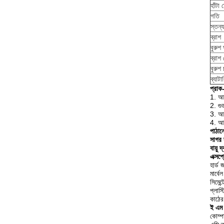
হাঁটা
গতি
স্তন
ব্রাশ
বুরুশ 
ব্রাশ
বুরুশ
ব্যাটা
প্রাক-
1. আম
2. গু
3. আম
4. আম
পাঠান
সাগর দ
বায়ু দ
এক্সপ্
হার্ড
মার্বে
সিমেন
প্লাস
কাঠের
ই এম
কোম্পা