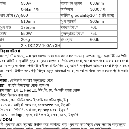
 মোটর
550w
স্তন্যপান প্রস্থ
830mm
0-6km / ঘঃ
কার্যক্ষমতা
3000 / ঘঃ
্যপান মোটর (W)
500
সর্বাধিক gradability
10 ° (পানি ছাড়া)
510mm
ঘূর্ণন ব্যাসার্ধ
900mm
ঘূর্ণন গতি
175rpm
সমাধান ট্যাংক
70L
 মোটর
550W
পুনরুদ্ধারের ট্যাংক
75L
 চাপ
20kg
শব্দ গ্রেড
60db
রি
2 × DC12V 100Ah 3H
বিক্রয় পরিষেবা
রা পূর্ণ স্টক আছে, এবং অল্প সময়ের মধ্যে সরবরাহ করতে পারেন। আপনার পছন্দ জন্য বিভিন্ন শৈলী .
ড কোয়ালিটি + ফ্যাক্টরি মূল্য + দ্রুত রেসপন্স + নির্ভরযোগ্য সেবা, আমরা আপনাকে অফার করার সেরা চ
াদের পণ্য আমাদের পেশাদারী কর্মী দ্বারা উত্পাদিত হয়, আপনি সম্পূর্ণরূপে আমাদের সেবা বিশ্বাস কর
রা নকশা, উত্পাদন এবং পণ্য বিক্রি সমৃদ্ধ অভিজ্ঞতা আছে, আমরা আমাদের সম্মান থেকে প্রতি অর্ডার
ো:
্বারা
: ডেলিভারি সাংহাই সমুদ্রবন্দর থেকে
্বারা
: সাংহাই বিমানবন্দর থেকে প্রস্থান
রেস
দ্বারা: DHL, FedEx, ইউ.পি.এস, টিএনটি দ্বারা পোস্ট
 জমিতে বিভক্ত করা যায়:
ল ফ্লোর, গ্রানাইটের মেঝে ইত্যাদি সহ স্টোন পৃষ্ঠভূমি।
্টের মেঝে - কংক্রিট মেঝে সহ, terrazzo তল, ইত্যাদি
্টিক মেঝে - পিভিসি মেঝে সহ, epoxy মেঝে, ইত্যাদি
 মেঝে - সহ logs, স্থল, যৌগিক কাঠ, মেঝে, মেঝে, ইত্যাদি
 / ODM
নী প্রধানত মেঝে স্ক্রাবার উত্পাদন করে আমাদের পণ্য প্রধানত স্বয়ংক্রিয় মেঝে স্ক্রাবার অন্তর্ভুক্ত