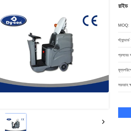
রাইড
MOQ:
স্ট্যান্ডার
প্রসবের স
মূল্যপরি
সরবরাহ ক্