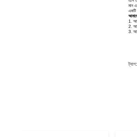
এসি ত
মান এ
একটি 
আমাদে
1. আপ
2. আপ
3. আপ
ট্যাগ