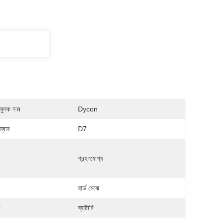
মুলক নাম
Dycon
্বার
D7
গ্রহণযোগ্য
:
হার্ড মেঝে
:
ব্যাটারি