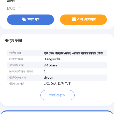
মেশিন
MOQ：1
ভালো দাম
এখন যোগাযোগ
পণ্যের বর্ণনা
লক্ষণীয় করা
,
হার্ড মেঝে পরিষ্কার মেশিন
ওয়াশার স্ক্রাবার ড্রায়ার মেশিন
উৎপত্তি স্থল
Jiangsu চীন
ডেলিভারি সময়
7-15days
ন্যূনতম চাহিদার পরিমাণ
1
পরিচিতিমুলক নাম
dycon
পরিশোধের শর্ত
L/C, D/A, D/P, T/T
আরো দেখুন