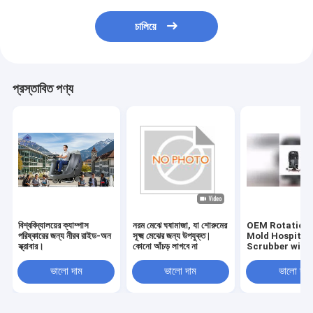
চালিয়ে
প্রস্তাবিত পণ্য
বিশ্ববিদ্যালয়ের ক্যাম্পাস
নরম মেঝে ঘষামাজা, যা শোরুমের
OEM Rotationa
পরিষ্কারের জন্য নীরব রাইড-অন
সূক্ষ্ম মেঝের জন্য উপযুক্ত |
Mold Hospital 
স্ক্রাবার।
কোনো আঁচড় লাগবে না
Scrubber with
Rubber Blade 
Certification
ভালো দাম
ভালো দাম
ভালো দাম