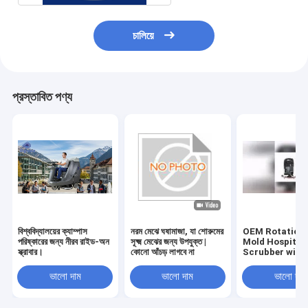
চালিয়ে
প্রস্তাবিত পণ্য
বিশ্ববিদ্যালয়ের ক্যাম্পাস
নরম মেঝে ঘষামাজা, যা শোরুমের
OEM Rotationa
পরিষ্কারের জন্য নীরব রাইড-অন
সূক্ষ্ম মেঝের জন্য উপযুক্ত |
Mold Hospital 
স্ক্রাবার।
কোনো আঁচড় লাগবে না
Scrubber with
Rubber Blade 
Certification
ভালো দাম
ভালো দাম
ভালো দাম