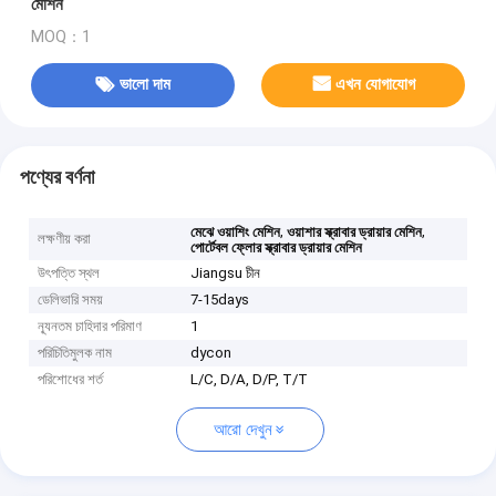
মেশিন
MOQ：1
ভালো দাম
এখন যোগাযোগ
পণ্যের বর্ণনা
,
,
মেঝে ওয়াশিং মেশিন
ওয়াশার স্ক্রাবার ড্রায়ার মেশিন
লক্ষণীয় করা
পোর্টেবল ফ্লোর স্ক্রাবার ড্রায়ার মেশিন
উৎপত্তি স্থল
Jiangsu চীন
ডেলিভারি সময়
7-15days
ন্যূনতম চাহিদার পরিমাণ
1
পরিচিতিমুলক নাম
dycon
পরিশোধের শর্ত
L/C, D/A, D/P, T/T
আরো দেখুন