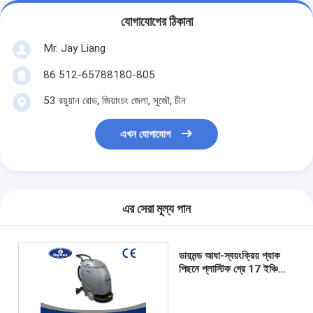
যোগাযোগের ঠিকানা
Mr. Jay Liang
86 512-65788180-805
53 রয়ুয়ান রোড, জিয়াংচং জেলা, সুজৌ, চীন
এখন যোগাযোগ
এর সেরা মূল্য পান
ডায়মন্ড আধা-স্বয়ংক্রিয় প্যাক
পিছনে প্লাস্টিক গ্রে 17 ইঞ্চি
শিল্পকৌশল তল স্ক্রাবার ড্রায়ার