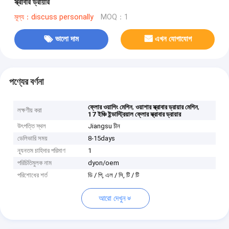
স্ক্রাবার ড্রায়ার
মূল্য：discuss personally
MOQ：1
ভালো দাম
এখন যোগাযোগ
পণ্যের বর্ণনা
,
,
ফ্লোর ওয়াশিং মেশিন
ওয়াশার স্ক্রাবার ড্রায়ার মেশিন
লক্ষণীয় করা
17 ইঞ্চি ইন্ডাস্ট্রিয়াল ফ্লোর স্ক্রাবার ড্রায়ার
উৎপত্তি স্থল
Jiangsu চীন
ডেলিভারি সময়
8-15days
ন্যূনতম চাহিদার পরিমাণ
1
পরিচিতিমুলক নাম
dyon/oem
পরিশোধের শর্ত
ডি / পি, এল / সি, টি / টি
আরো দেখুন