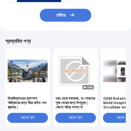
চালিয়ে
প্রস্তাবিত পণ্য
বিশ্ববিদ্যালয়ের ক্যাম্পাস
নরম মেঝে ঘষামাজা, যা শোরুমের
OEM Rotationa
পরিষ্কারের জন্য নীরব রাইড-অন
সূক্ষ্ম মেঝের জন্য উপযুক্ত |
Mold Hospital 
স্ক্রাবার।
কোনো আঁচড় লাগবে না
Scrubber with
Rubber Blade 
Certification
ভালো দাম
ভালো দাম
ভালো দাম