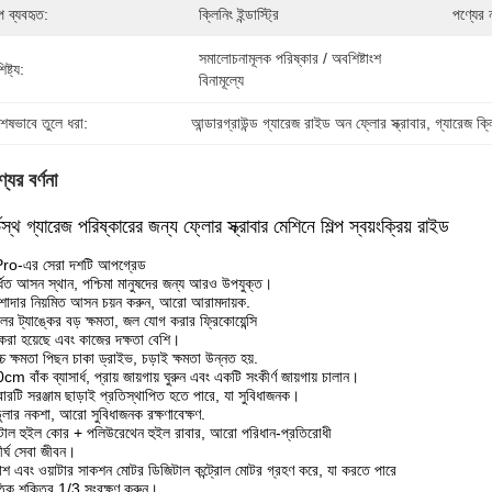
্প ব্যবহৃত:
ক্লিনিং ইন্ডাস্ট্রি
পণ্যের 
সমালোচনামূলক পরিষ্কার / অবশিষ্টাংশ 
িষ্ট্য:
বিনামূল্যে
শেষভাবে তুলে ধরা:
আন্ডারগ্রাউন্ড গ্যারেজ রাইড অন ফ্লোর স্ক্রাবার
, 
গ্যারেজ ক্
যের বর্ণনা
ভস্থ গ্যারেজ পরিষ্কারের জন্য ফ্লোর স্ক্রাবার মেশিনে শিল্প স্বয়ংক্রিয় রাইড
ro-এর সেরা দশটি আপগ্রেড
্ধিত আসন স্থান, পশ্চিমা মানুষদের জন্য আরও উপযুক্ত।
শাদার নিয়মিত আসন চয়ন করুন, আরো আরামদায়ক.
ের ট্যাঙ্কের বড় ক্ষমতা, জল যোগ করার ফ্রিকোয়েন্সি
 করা হয়েছে এবং কাজের দক্ষতা বেশি।
্চ ক্ষমতা পিছন চাকা ড্রাইভ, চড়াই ক্ষমতা উন্নত হয়.
m বাঁক ব্যাসার্ধ, প্রায় জায়গায় ঘুরুন এবং একটি সংকীর্ণ জায়গায় চালান।
বারটি সরঞ্জাম ছাড়াই প্রতিস্থাপিত হতে পারে, যা সুবিধাজনক।
ুলার নকশা, আরো সুবিধাজনক রক্ষণাবেক্ষণ.
টাল হুইল কোর + পলিউরেথেন হুইল রাবার, আরো পরিধান-প্রতিরোধী
ীর্ঘ সেবা জীবন।
রাশ এবং ওয়াটার সাকশন মোটর ডিজিটাল কন্ট্রোল মোটর গ্রহণ করে, যা করতে পারে
ুতিক শক্তির 1/3 সংরক্ষণ করুন।