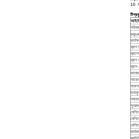
10. ম
টি
প্র
আইট
পরিষ্
sque
কার্যক
ব্রাশ 
ব্রাশ
ব্রাশ
ব্রাশ
কাজে
আরোহ
সাকশ
ভ্যাকু
সমাধা
পুনরুদ
মেশিনে
মেশিন
মেশিন
কার্যক
ব্যাট