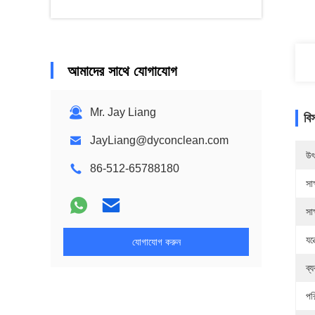
আমাদের সাথে যোগাযোগ
Mr. Jay Liang
বি
JayLiang@dyconclean.com
উৎ
86-512-65788180
সাক
সাক
যন্
যোগাযোগ করুন
ব্
পর