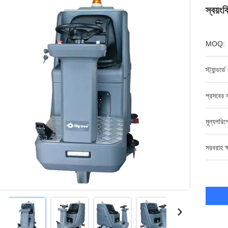
স্বয়ংক
MOQ:
স্ট্যান্ডার
প্রসবের স
মূল্যপরি
সরবরাহ ক্