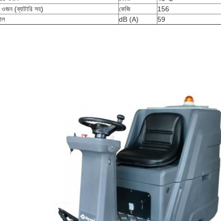
 ওজন (ব্যাটারি সহ)
কেজি
156
াল
dB (A)
59