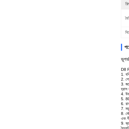
শিল
বৈশ
বি
পণ্
ভূগর্
D8 P
1. বর
2. পে
3. জল
হ্রাস
4. উচ
5. 80c
6. রা
7. মড
8. মে
এবং দ
9. ব্
বৈদ্য