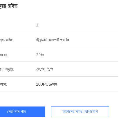
্রিয় রাইড
1
্ড প্যাকেজিং:
স্ট্যান্ডার্ড এক্সপোর্ট প্যাকিং
ময়ের:
7 দিন
শোধ পদ্ধতি:
এল/সি, টি/টি
ষমতা:
100PCS/মাস
সেরা দাম পান
আমাদের সাথে যোগাযোগ