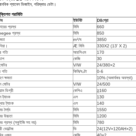
ানবিক প্যানেল ডিজাইন, পরিষ্কার ডেটা।
যুক্তিগত পরামিতি
েম
ইউনিট
D8
প্রো
কারের প্রস্থ
মিমি
660
egee প্রস্থ
মিমি
850
্ষমতা
m²/ঘ
3850
দিয়া।
Æ মিমি
330X2 (13' X 2)
ের গতি
আরপিএম
170
 চাপ
কেজি
30
 মোটর
V/W
24/380×2
র গতি
কিমি/ঘণ্টা
0-6
ণ ক্ষমতা
10% (অকার্যকর অবস্থা)
ন মোটর
V/W
24/500
য়াম ডিগ্রী
কেপিএ
≧160
ন ট্যাংক
এল
130
্ধার ট্যাংক
এল
140
র দৈর্ঘ্য
মিমি
1550
ের উচ্চতা
মিমি
1200
ের প্রস্থ (স্কুইজি সহ নয়)
মিমি
780
রী ভোল্টেজ
ভি
24(12V×120AH×2)
ারির ওজন
কেজি
40×2