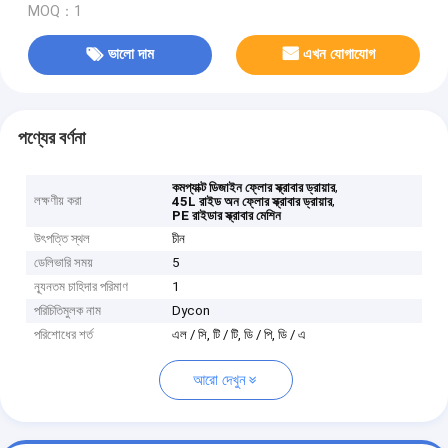
MOQ：1
ভালো দাম
এখন যোগাযোগ
পণ্যের বর্ণনা
,
কমপ্যাক্ট ডিজাইন ফ্লোর স্ক্রাবার ড্রায়ার
লক্ষণীয় করা
,
45L রাইড অন ফ্লোর স্ক্রাবার ড্রায়ার
PE রাইডার স্ক্রাবার মেশিন
উৎপত্তি স্থল
চীন
ডেলিভারি সময়
5
ন্যূনতম চাহিদার পরিমাণ
1
পরিচিতিমুলক নাম
Dycon
পরিশোধের শর্ত
এল / সি, টি / টি, ডি / পি, ডি / এ
আরো দেখুন