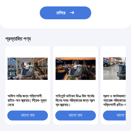
চালিয়ে
প্রস্তাবিত পণ্য
অফিস লবির জন্য শক্তিশালী
সাইলেন্ট ডাইকন ডি৯ঃ থিম পার্কের
দ্রুত ও কার্যকরভাবে পার্
রাইড-অন স্ক্রাবার | স্ট্রিক-মুক্ত
দিনের সময় পরিষ্কারের জন্য স্বল্প
গ্যারেজ পরিষ্কারের জন
মেঝে
শব্দ স্ক্রাবার।
শক্তিশালী রাইড-অন স্ক
ভালো দাম
ভালো দাম
ভালো দাম