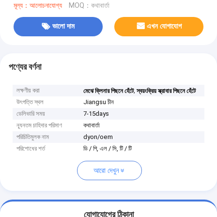
মূল্য：আলোচনাযোগ্য
MOQ：কথাবার্তা
ভালো দাম
এখন যোগাযোগ
পণ্যের বর্ণনা
লক্ষণীয় করা
,
মেঝে ক্লিনার পিছনে হেঁটে
স্বয়ংক্রিয় স্ক্রাবার পিছনে হেঁটে
উৎপত্তি স্থল
Jiangsu চীন
ডেলিভারি সময়
7-15days
ন্যূনতম চাহিদার পরিমাণ
কথাবার্তা
পরিচিতিমুলক নাম
dyon/oem
পরিশোধের শর্ত
ডি / পি, এল / সি, টি / টি
আরো দেখুন
যোগাযোগের ঠিকানা