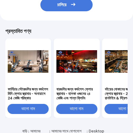
চালিয়ে
প্রস্তাবিত পণ্য
ফার্নিচার স্টোরগুলির জন্য কর্ডলেস
বারগুলির জন্য কর্ডলেস ফ্লোর
বইয়ের দোকানের জন্য 
মিনি ফ্লোর স্ক্রাবার - অনায়াসে
স্ক্রাবার - হালকা ওজনের ২৪
ফ্লোর স্ক্রাবার - 2.5
24 কেজি পরিষ্কার
কেজি এবং শান্ত ক্লিনিং
রানটাইম & স্ট্রিপ-মুক
ভালো দাম
ভালো দাম
ভালো দাম
বাড়ি
আমাদের
আমাদের সাথে যোগাযোগ
Desktop