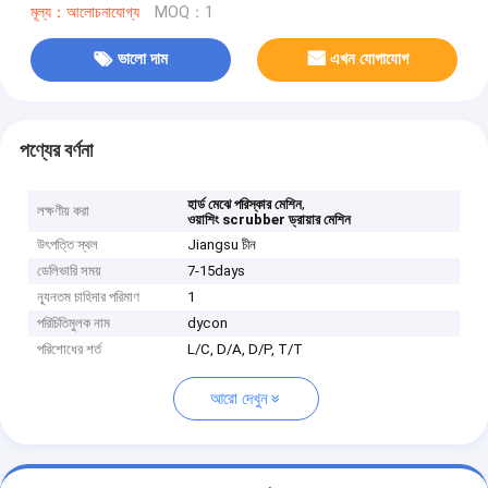
মূল্য：আলোচনাযোগ্য
MOQ：1
ভালো দাম
এখন যোগাযোগ
পণ্যের বর্ণনা
,
হার্ড মেঝে পরিস্কার মেশিন
লক্ষণীয় করা
ওয়াশিং scrubber ড্রায়ার মেশিন
উৎপত্তি স্থল
Jiangsu চীন
ডেলিভারি সময়
7-15days
ন্যূনতম চাহিদার পরিমাণ
1
পরিচিতিমুলক নাম
dycon
পরিশোধের শর্ত
L/C, D/A, D/P, T/T
আরো দেখুন