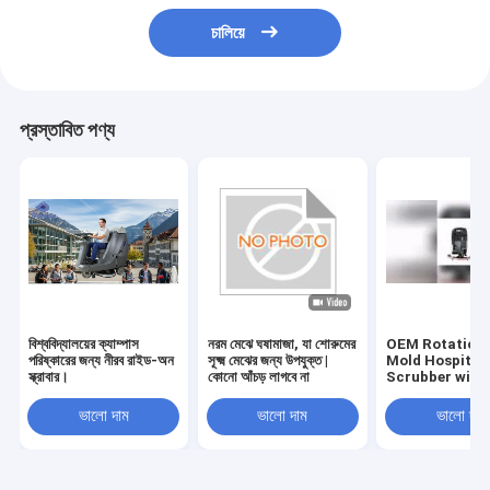
চালিয়ে
প্রস্তাবিত পণ্য
বিশ্ববিদ্যালয়ের ক্যাম্পাস
নরম মেঝে ঘষামাজা, যা শোরুমের
OEM Rotationa
পরিষ্কারের জন্য নীরব রাইড-অন
সূক্ষ্ম মেঝের জন্য উপযুক্ত |
Mold Hospital 
স্ক্রাবার।
কোনো আঁচড় লাগবে না
Scrubber with
Rubber Blade 
Certification
ভালো দাম
ভালো দাম
ভালো দাম