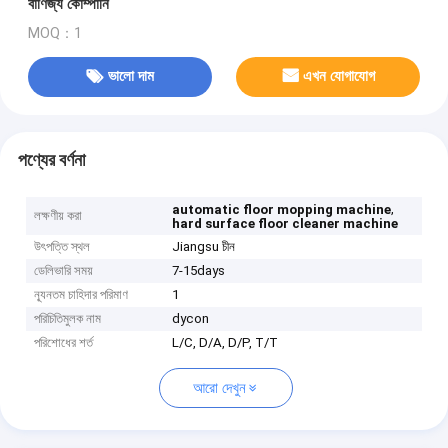
বাণিজ্য কোম্পানি
MOQ：1
ভালো দাম
এখন যোগাযোগ
পণ্যের বর্ণনা
,
automatic floor mopping machine
লক্ষণীয় করা
hard surface floor cleaner machine
উৎপত্তি স্থল
Jiangsu চীন
ডেলিভারি সময়
7-15days
ন্যূনতম চাহিদার পরিমাণ
1
পরিচিতিমুলক নাম
dycon
পরিশোধের শর্ত
L/C, D/A, D/P, T/T
আরো দেখুন