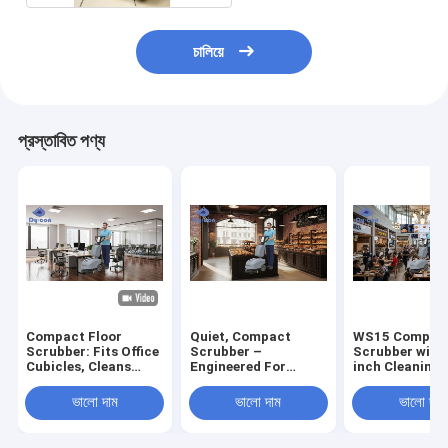
চালিয়ে
প্রস্তাবিত পণ্য
Compact Floor
Quiet, Compact
WS15 Compact
Scrubber: Fits Office
Scrubber –
Scrubber with
Cubicles, Cleans
Engineered For
inch Cleaning 
Fast – Perfect For
Pristine Bakery
15L Recovery 
Tight Workspace
Floors & Aisles
and 12L Solut
ভালো দাম
ভালো দাম
ভালো দাম
Cleaning
Tank for Tight
Spaces