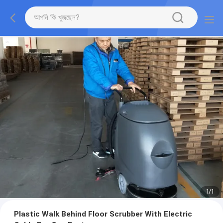
1
/
1
Plastic Walk Behind Floor Scrubber With Electric